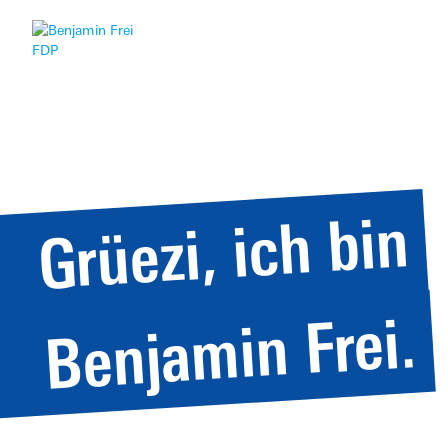
Grüezi, ich bin
Benjamin Frei.